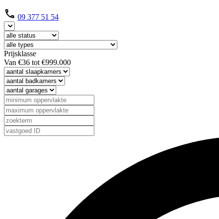
09 377 51 54
Prijsklasse
Van
€36
tot
€999.000