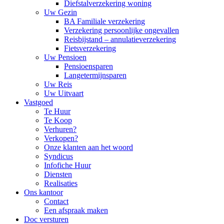
Diefstalverzekering woning
Uw Gezin
BA Familiale verzekering
Verzekering persoonlijke ongevallen
Reisbijstand – annulatieverzekering
Fietsverzekering
Uw Pensioen
Pensioensparen
Langetermijnsparen
Uw Reis
Uw Uitvaart
Vastgoed
Te Huur
Te Koop
Verhuren?
Verkopen?
Onze klanten aan het woord
Syndicus
Infofiche Huur
Diensten
Realisaties
Ons kantoor
Contact
Een afspraak maken
Doc versturen