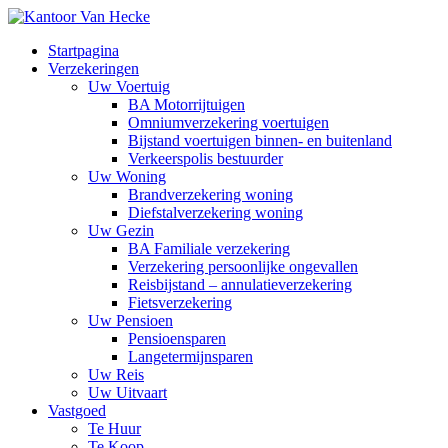
Startpagina
Verzekeringen
Uw Voertuig
BA Motorrijtuigen
Omniumverzekering voertuigen
Bijstand voertuigen binnen- en buitenland
Verkeerspolis bestuurder
Uw Woning
Brandverzekering woning
Diefstalverzekering woning
Uw Gezin
BA Familiale verzekering
Verzekering persoonlijke ongevallen
Reisbijstand – annulatieverzekering
Fietsverzekering
Uw Pensioen
Pensioensparen
Langetermijnsparen
Uw Reis
Uw Uitvaart
Vastgoed
Te Huur
Te Koop