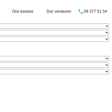
Ons kantoor
Doc versturen
09 377 51 54