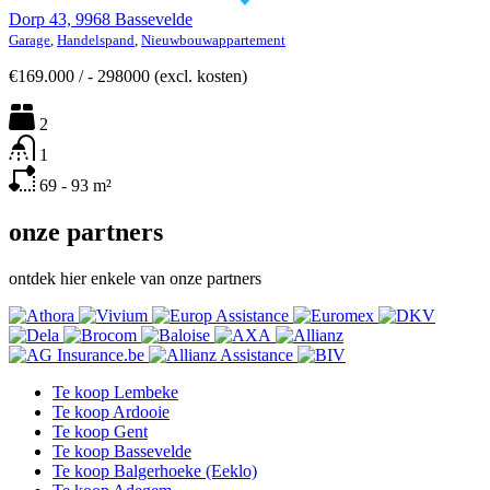
Dorp 43, 9968 Bassevelde
Garage
,
Handelspand
,
Nieuwbouwappartement
€169.000
/
- 298000 (excl. kosten)
2
1
69 - 93
m²
onze partners
ontdek hier enkele van onze partners
Te koop Lembeke
Te koop Ardooie
Te koop Gent
Te koop Bassevelde
Te koop Balgerhoeke (Eeklo)