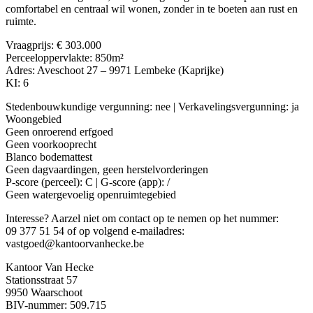
comfortabel en centraal wil wonen, zonder in te boeten aan rust en
ruimte.
Vraagprijs: € 303.000
Perceeloppervlakte: 850m²
Adres: Aveschoot 27 – 9971 Lembeke (Kaprijke)
KI: 6
Stedenbouwkundige vergunning: nee | Verkavelingsvergunning: ja
Woongebied
Geen onroerend erfgoed
Geen voorkooprecht
Blanco bodemattest
Geen dagvaardingen, geen herstelvorderingen
P-score (perceel): C | G-score (app): /
Geen watergevoelig openruimtegebied
Interesse? Aarzel niet om contact op te nemen op het nummer:
09 377 51 54 of op volgend e-mailadres:
vastgoed@kantoorvanhecke.be
Kantoor Van Hecke
Stationsstraat 57
9950 Waarschoot
BIV-nummer: 509.715