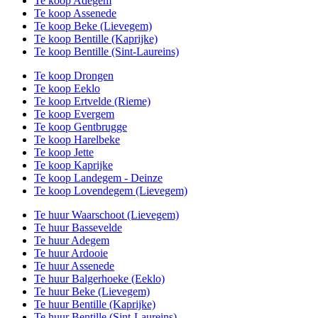
Te koop Adegem
Te koop Assenede
Te koop Beke (Lievegem)
Te koop Bentille (Kaprijke)
Te koop Bentille (Sint-Laureins)
Te koop Drongen
Te koop Eeklo
Te koop Ertvelde (Rieme)
Te koop Evergem
Te koop Gentbrugge
Te koop Harelbeke
Te koop Jette
Te koop Kaprijke
Te koop Landegem - Deinze
Te koop Lovendegem (Lievegem)
Te huur Waarschoot (Lievegem)
Te huur Bassevelde
Te huur Adegem
Te huur Ardooie
Te huur Assenede
Te huur Balgerhoeke (Eeklo)
Te huur Beke (Lievegem)
Te huur Bentille (Kaprijke)
Te huur Bentille (Sint-Laureins)