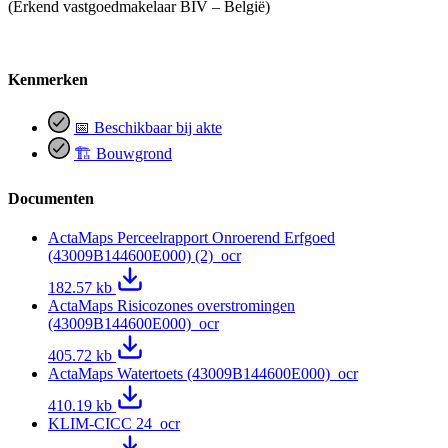
(Erkend vastgoedmakelaar BIV – België)
Kenmerken
📅 Beschikbaar bij akte
🏗️ Bouwgrond
Documenten
ActaMaps Perceelrapport Onroerend Erfgoed
(43009B144600E000) (2)_ocr
182.57 kb
ActaMaps Risicozones overstromingen
(43009B144600E000)_ocr
405.72 kb
ActaMaps Watertoets (43009B144600E000)_ocr
410.19 kb
KLIM-CICC 24_ocr