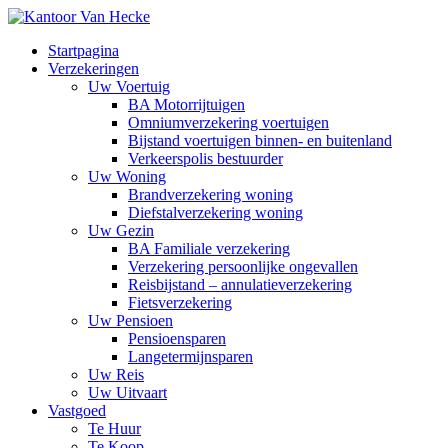
Startpagina
Verzekeringen
Uw Voertuig
BA Motorrijtuigen
Omniumverzekering voertuigen
Bijstand voertuigen binnen- en buitenland
Verkeerspolis bestuurder
Uw Woning
Brandverzekering woning
Diefstalverzekering woning
Uw Gezin
BA Familiale verzekering
Verzekering persoonlijke ongevallen
Reisbijstand – annulatieverzekering
Fietsverzekering
Uw Pensioen
Pensioensparen
Langetermijnsparen
Uw Reis
Uw Uitvaart
Vastgoed
Te Huur
Te Koop