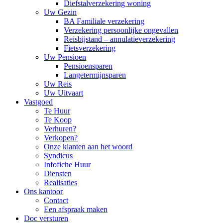
Diefstalverzekering woning
Uw Gezin
BA Familiale verzekering
Verzekering persoonlijke ongevallen
Reisbijstand – annulatieverzekering
Fietsverzekering
Uw Pensioen
Pensioensparen
Langetermijnsparen
Uw Reis
Uw Uitvaart
Vastgoed
Te Huur
Te Koop
Verhuren?
Verkopen?
Onze klanten aan het woord
Syndicus
Infofiche Huur
Diensten
Realisaties
Ons kantoor
Contact
Een afspraak maken
Doc versturen