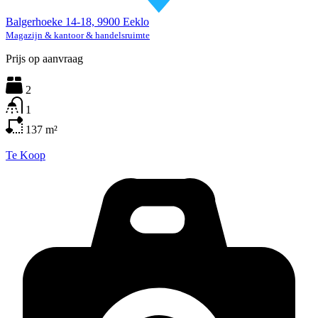
Balgerhoeke 14-18, 9900 Eeklo
Magazijn & kantoor & handelsruimte
Prijs op aanvraag
2
1
137
m²
Te Koop