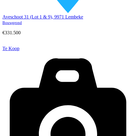
Aveschoot 31 (Lot 1 & 9), 9971 Lembeke
Bouwgrond
€331.500
Te Koop